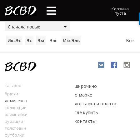
Корзина
пуста
Сначала новые
ИксЭс
Эс
Эм
Эль
ИксЭль
Все
каталог
широчино
брюки
о марке
демисезон
доставка и оплата
коллекции
где купить
олимпийки
контакты
рубашки
толстовки
футболки