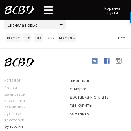
Корзина
пуста
Сначала новые
ИксЭс
Эс
Эм
Эль
ИксЭль
Все
каталог
широчино
брюки
о марке
демисезон
доставка и оплата
коллекции
где купить
олимпийки
контакты
рубашки
толстовки
футболки