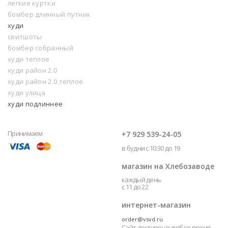
легкие куртки
бомбер длинный путник
худи
свитшоты
бомбер собранный
худи теплое
худи район 2.0
худи район 2.0 теплое
худи улица
худи подлиннее
Принимаем
+7 929 539-24-05
в будни с 10:30 до 19
магазин на Хлебозаводе
каждый день
с 11 до 22
интернет-магазин
order@vsvd.ru
Сайт доступен в любое время