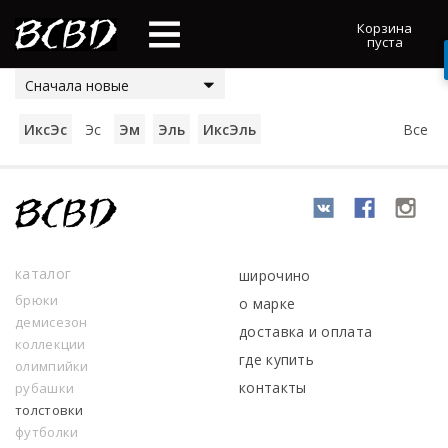
Корзина
пуста
Сначала новые
ИксЭс
Эс
Эм
Эль
ИксЭль
Все
каталог
широчино
брюки
о марке
демисезон
доставка и оплата
коллекции
где купить
олимпийки
контакты
рубашки
толстовки
футболки