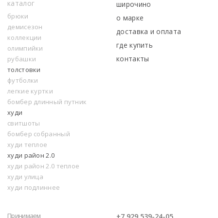
каталог
широчино
брюки
о марке
демисезон
доставка и оплата
коллекции
где купить
олимпийки
контакты
рубашки
толстовки
футболки
легкие куртки
бомбер длинный путник
худи
свитшоты
бомбер собранный
худи теплое
худи район 2.0
худи район 2.0 теплое
худи улица
худи подлиннее
Принимаем
+7 929 539-24-05