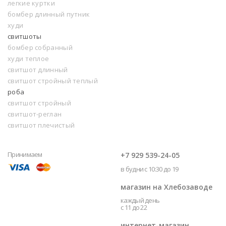
легкие куртки
бомбер длинный путник
худи
свитшоты
бомбер собранный
худи теплое
свитшот длинный
свитшот стройный теплый
роба
свитшот стройный
свитшот-реглан
свитшот плечистый
Принимаем
+7 929 539-24-05
в будни с 10:30 до 19
магазин на Хлебозаводе
каждый день
с 11 до 22
интернет-магазин