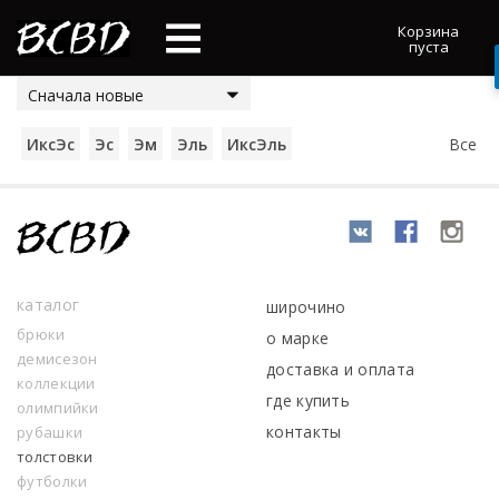
Корзина
пуста
Сначала новые
ИксЭс
Эс
Эм
Эль
ИксЭль
Все
каталог
широчино
брюки
о марке
демисезон
доставка и оплата
коллекции
где купить
олимпийки
контакты
рубашки
толстовки
футболки