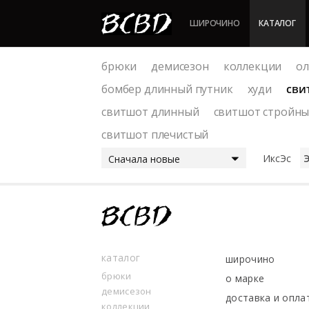
ШИРОЧИНО
КАТАЛОГ
брюки
демисезон
коллекции
о
бомбер длинный путник
худи
сви
свитшот длинный
свитшот стройны
свитшот плечистый
ИксЭс
Сначала новые
каталог
широчино
брюки
о марке
демисезон
доставка и опла
коллекции