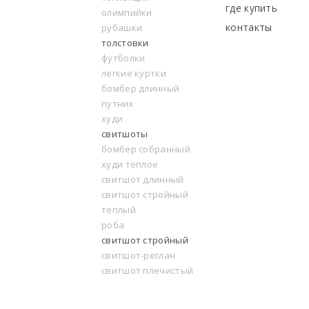
где купить
олимпийки
контакты
рубашки
толстовки
футболки
легкие куртки
бомбер длинный
путник
худи
свитшоты
бомбер собранный
худи теплое
свитшот длинный
свитшот стройный
теплый
роба
свитшот стройный
свитшот-реглан
свитшот плечистый