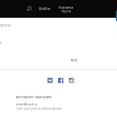
Корзина
Войти
пуста
уртки
н
Все
интернет-магазин
order@vsvd.ru
Сайт доступен в любое время