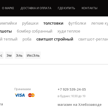
О МАРКЕ
ДОСТАВКА И ОПЛАТА
ГДЕ КУПИТЬ
КОНТАКТЫ
лимпийки
рубашки
толстовки
футболки
легкие к
тшоты
бомбер собранный
худи теплое
й теплый
роба
свитшот стройный
свитшот-регла
Эс
Эм
Эль
ИксЭль
Принимаем
+7 929 539-24-05
в будни с 10:30 до 19
та
магазин на Хлебозаводе